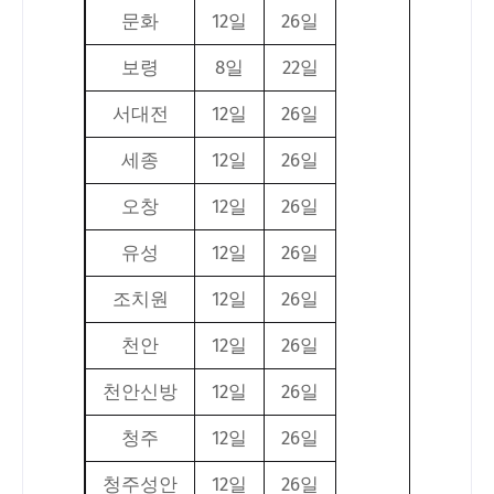
문화
12일
26일
보령
8일
22일
서대전
12일
26일
세종
12일
26일
오창
12일
26일
유성
12일
26일
조치원
12일
26일
천안
12일
26일
천안신방
12일
26일
청주
12일
26일
청주성안
12일
26일