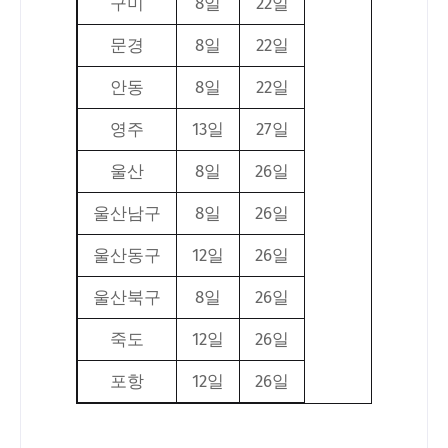
구미
8일
22일
문경
8일
22일
안동
8일
22일
영주
13일
27일
울산
8일
26일
울산남구
8일
26일
울산동구
12일
26일
울산북구
8일
26일
죽도
12일
26일
포항
12일
26일