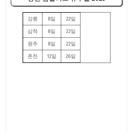
강릉
8일
22일
삼척
8일
22일
원주
8일
22일
춘천
12일
26일